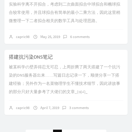
实验科学离不开拟合，考虑到二次曲面拟合中球拟合和椭球拟
合较常使用，并且球拟合有简单的最小二乘方法，因此这里稍
微整理一下二者拟合相关的数学工具与处理思路。
capric98
May 25, 2019
6 comments
搭建抗污染DNS笔记
被某科学の壁弄得忍无可忍，上周折腾了两天搭建了一个抗污
染的DNS服务器出来……写篇日志记录一下，顺便分享一下搭
建经验；另外作为一名菜物理学生不懂技术细节，因此讲故事
的部分只好大量参考了大佬们的文章_(:з)∠)_
capric98
April 7, 2019
3 comments