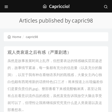
Capriccio!
Articles published by capric98
Home
capric98
观人类衰退之后有感（严重剧透）
虽然是故事发展时间上乱序，但想要表达的情感确实层层递进
的，故事情节紧凑，每一集都有充分的信息量（以及充分的脑
洞），以至于我有种在看物语系列的既视感，大量女主内心独
白也颇有西尾维新的话痨特色(口三才：将来报道上出现偏差你
们是要负责任的,jpg)。整部番看下来感觉酣畅淋漓，甚至让我
有点在看意识流作品的感觉，虽然直觉告诉我放空大脑去享受
就可以了，但理性让我将继续探究究竟什么是人类衰退以及这
部番想表...