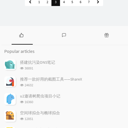
1
2
3
4
5
6
7
P
L
R
o
a
a
Popular articles
p
t
n
u
e
d
搭建抗污染DNS笔记
l
s
o
浏
38891
a
t
m
览
r
c
a
次
推荐一款好用的截图工具——ShareX
a
数:
o
r
浏
24632
r
m
t
览
t
m
i
次
u2邀请树爬虫项目小记
数:
i
e
c
浏
16360
c
n
l
览
l
次
t
e
空间球拟合与椭球拟合
数:
e
s
s
浏
12851
s
览